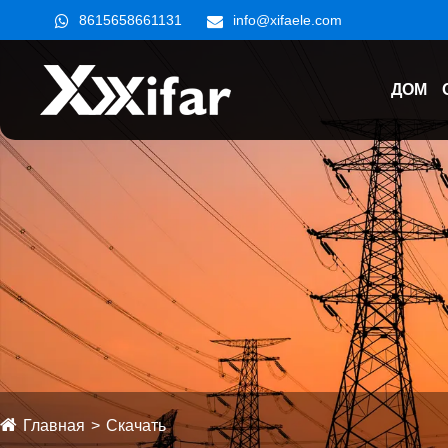
8615658661131
info@xifaele.com
ДОМ
Главная
Скачать