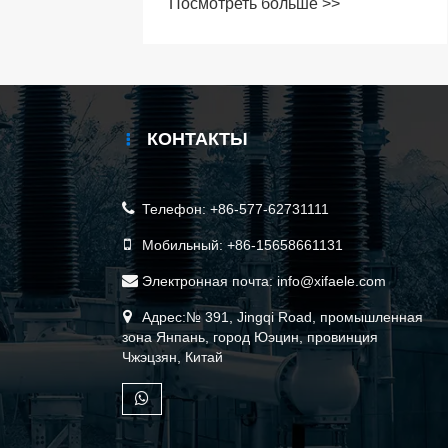
Посмотреть больше >>
повысить безопасность и
эффективность
распределения
электроэнергии
КОНТАКТЫ
Телефон:
+86-577-62731111
Мобильный:
+86-15658661131
Электронная почта:
info@xifaele.com
Адрес:№ 391, Jingqi Road, промышленная
зона Янпань, город Юэцин, провинция
Чжэцзян, Китай