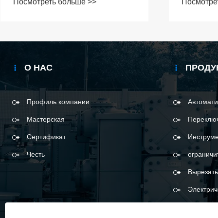
Посмотреть больше >>
Посмотре
распределения
обработ
электроэнергии
О НАС
ПРОДУ
Профиль компании
Автомати
Мастерская
Переклю
Сертификат
Инструм
Честь
ограничи
Вырезать
Электрич