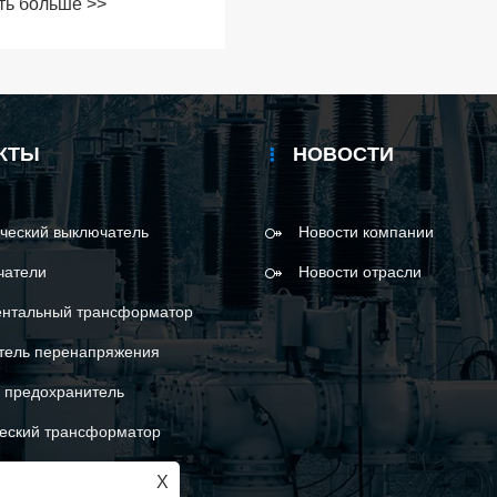
ть больше >>
ки данных?
КТЫ
НОВОСТИ
ческий выключатель
Новости компании
чатели
Новости отрасли
ентальный трансформатор
тель перенапряжения
 предохранитель
еский трансформатор
X