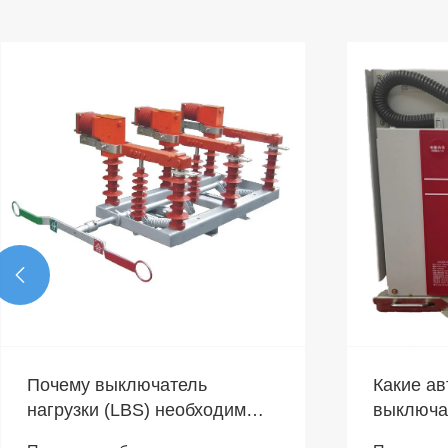

Почему выключатель
Какие ав
нагрузки (LBS) необходим
выключа
для современных систем
умные з