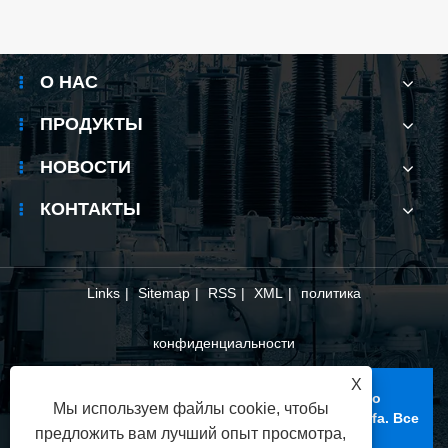
О НАС
ПРОДУКТЫ
НОВОСТИ
КОНТАКТЫ
Links
|
Sitemap
|
RSS
|
XML
|
политика
конфиденциальности
X
Copyright © 2025 Вэньчжоуская компания по
Мы используем файлы cookie, чтобы
производству электрического оборудования Xifa. Все
предложить вам лучший опыт просмотра,
права защищены.