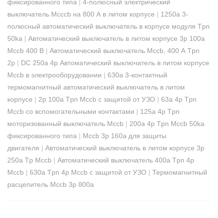
фиксированного типа
|
4-полюсный электрический
выключатель Mcccb на 800 А в литом корпусе
|
1250a 3-
полюсный автоматический выключатель в корпусе модуля Tpn
50ka
|
Автоматический выключатель в литом корпусе 3p 100a
Mccb 400 В
|
Автоматический выключатель Mccb, 400 А Tpn
2p
|
DC 250a 4p Автоматический выключатель в литом корпусе
Mccb в электрооборудовании
|
630a 3-контактный
термомагнитный автоматический выключатель в литом
корпусе
|
2p 100a Tpn Mccb с защитой от УЗО
|
63a 4p Tpn
Mccb со вспомогательными контактами
|
125a 4p Tpn
моторизованный выключатель Mccb
|
200a 4p Tpn Mccb 50ka
фиксированного типа
|
Mccb 3p 160a для защиты
двигателя
|
Автоматический выключатель в литом корпусе 3p
250a Tp Mccb
|
Автоматический выключатель 400a Tpn 4p
Mccb
|
630a Tpn 4p Mccb с защитой от УЗО
|
Термомагнитный
расцепитель Mccb 3p 800a