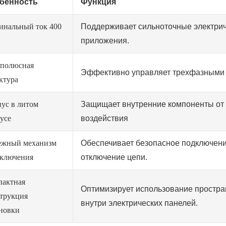
бенность
Функция
инальный ток 400
Поддерживает сильноточные электри
приложения.
хполюсная
Эффективно управляет трехфазными
ктура
ус в литом
Защищает внутренние компоненты от
усе
воздействия
ежный механизм
Обеспечивает безопасное подключени
еключения
отключение цепи.
пактная
Оптимизирует использование простра
трукция
внутри электрических панелей.
новки