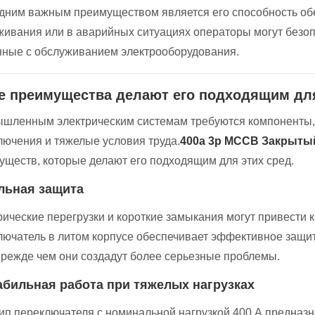
дним важным преимуществом является его способность обе
живания или в аварийных ситуациях операторы могут безопа
нные с обслуживанием электрооборудования.
е преимущества делают его подходящим д
шленным электрическим системам требуются компоненты,
лючения и тяжелые условия труда.
400a 3p MCCB Закрытый
уществ, которые делают его подходящим для этих сред.
ильная защита
рические перегрузки и короткие замыкания могут привести 
лючатель в литом корпусе обеспечивает эффективное защи
 прежде чем они создадут более серьезные проблемы.
табильная работа при тяжелых нагрузках
тип переключателя с номинальной нагрузкой 400 А предназ