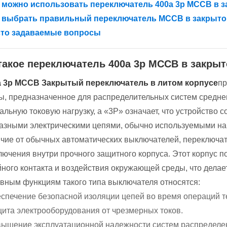
 можно использовать переключатель 400a 3p MCCB в 
 выбрать правильный переключатель MCCB в закрыто
сто задаваемые вопросы
такое переключатель 400a 3p MCCB в закры
a 3p MCCB Закрытый переключатель в литом корпусе
пр
ы, предназначенное для распределительных систем среднего
льную токовую нагрузку, а «3P» означает, что устройство 
азными электрическими цепями, обычно используемыми н
ичие от обычных автоматических выключателей, переключат
лючения внутри прочного защитного корпуса. Этот корпус п
йного контакта и воздействия окружающей среды, что делае
овным функциям такого типа выключателя относятся:
спечение безопасной изоляции цепей во время операций т
ита электрооборудования от чрезмерных токов.
ышение эксплуатационной надежности систем распределен