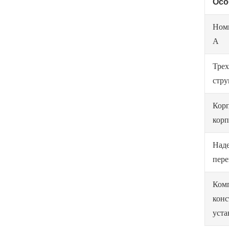
Осо
Ном
А
Тре
стру
Корп
корп
Над
пер
Ком
конс
уста