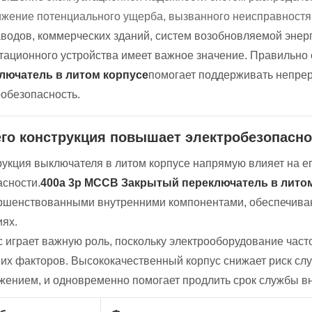
жение потенциального ущерба, вызванного неисправностя
аводов, коммерческих зданий, систем возобновляемой энер
тационного устройства имеет важное значение. Правильно
лючатель в литом корпусе
помогает поддерживать непре
робезопасность.
его конструкция повышает электробезопасн
рукция выключателя в литом корпусе напрямую влияет на ег
асности.
400a 3p MCCB Закрытый переключатель в лито
ршенствованными внутренними компонентами, обеспечиваю
иях.
 играет важную роль, поскольку электрооборудование часто
их факторов. Высококачественный корпус снижает риск слу
жением, и одновременно помогает продлить срок службы вн