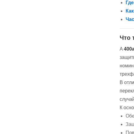
Где
Как
Ча
Что 
A
400
защит
номина
трехф
В отл
перек
случа
К осн
Обе
Защ
Пов