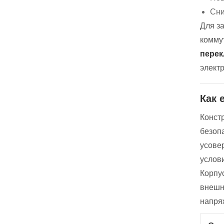
Сни
Для з
комму
перек
элект
Как 
Конст
безоп
усове
услов
Корпус
внешн
напря