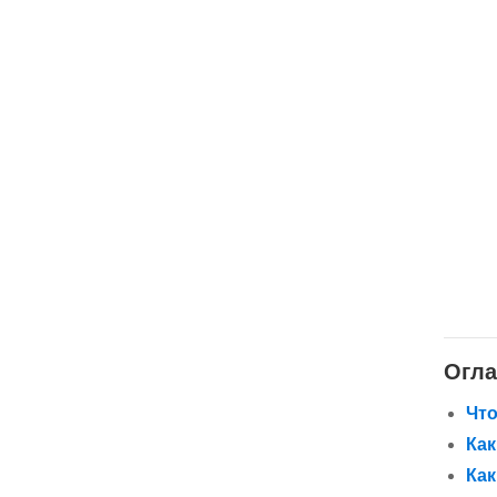
Огла
Что
Как
Ка