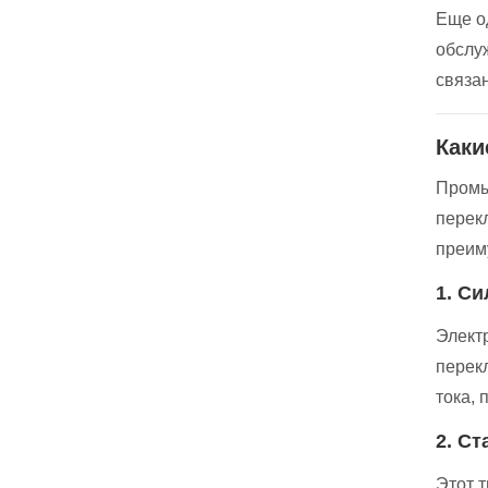
Еще о
обслу
связа
Каки
Промы
перек
преим
1. С
Элект
перек
тока,
2. С
Этот 