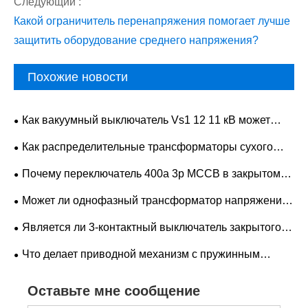
Следующий :
Какой ограничитель перенапряжения помогает лучше
защитить оборудование среднего напряжения?
Похожие новости
Как вакуумный выключатель Vs1 12 11 кВ может
повысить безопасность энергосистемы среднего
Как распределительные трансформаторы сухого
напряжения
типа мощностью 2,5 МВА могут повысить
Почему переключатель 400a 3p MCCB в закрытом
безопасность и эффективность распределения
литом корпусе становится предпочтительным
Может ли однофазный трансформатор напряжения
электроэнергии
решением для надежной электрической защиты
13,8 кВ на подстанции повысить точность измерений,
Является ли 3-контактный выключатель закрытого
надежность защиты и производительность сети?
типа MCCB на 400 А лучшим выбором для надежного
Что делает приводной механизм с пружинным
распределения электроэнергии в промышленности?
взводом вакуумного выключателя незаменимым для
Оставьте мне сообщение
современных электрических систем