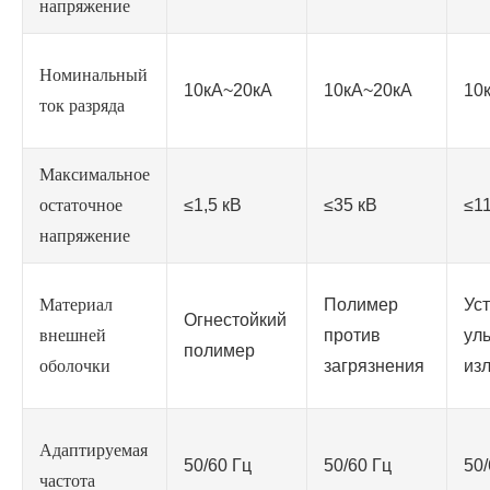
напряжение
Номинальный
10кА~20кА
10кА~20кА
10
ток разряда
Максимальное
остаточное
≤1,5 кВ
≤35 кВ
≤1
напряжение
Материал
Полимер
Ус
Огнестойкий
внешней
против
ул
полимер
оболочки
загрязнения
из
Адаптируемая
50/60 Гц
50/60 Гц
50/
частота