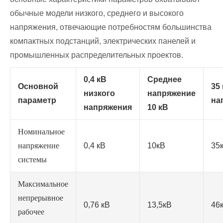
обычные модели низкого, среднего и высокого
напряжения, отвечающие потребностям большинства
компактных подстанций, электрических панелей и
промышленных распределительных проектов.
0,4 кВ
Среднее
Основной
35
низкого
напряжение
параметр
на
напряжения
10 кВ
Номинальное
напряжение
0,4 кВ
10кВ
35
системы
Максимальное
непрерывное
0,76 кВ
13,5кВ
46
рабочее